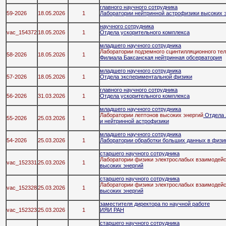
главного научного сотрудника
59-2026
18.05.2026
1
Лаборатории нейтринной астрофизики высоких 
научного сотрудника
vac_154372
18.05.2026
1
Отдела ускорительного комплекса
младшего научного сотрудника
Лаборатории подземного сцинтилляционного те
58-2026
18.05.2026
1
Филиала Баксанская нейтринная обсерватория
младшего научного сотрудника
57-2026
18.05.2026
1
Отдела экспериментальной физики
главного научного сотрудника
56-2026
31.03.2026
1
Отдела ускорительного комплекса
младшего научного сотрудника
Лаборатории лептонов высоких энергий
Отдела 
55-2026
25.03.2026
1
и нейтринной астрофизики
младшего научного сотрудника
54-2026
25.03.2026
1
Лаборатории обработки больших данных в физик
старшего научного сотрудника
Лаборатории физики электрослабых взаимодей
vac_152331
25.03.2026
1
высоких энергий
старшего научного сотрудника
Лаборатории физики электрослабых взаимодей
vac_152328
25.03.2026
1
высоких энергий
заместителя директора по научной работе
vac_152323
25.03.2026
1
ИЯИ РАН
старшего научного сотрудника