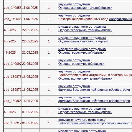
научного сотрудника
vac_140655
11.06.2025
1
Отдела экспериментальной физики
научного сотрудника
vac_140648
11.06.2025
1
Сектора конденсированных сред
Лаборатории н
младшего научного сотрудника
49-2025
22.05.2025
1
Отдела экспериментальной физики
младшего научного сотрудника
48-2025
22.05.2025
1
Отдела физики высоких энергий
младшего научного сотрудника
47-2025
22.05.2025
1
Отдела теоретической физики
научного сотрудника
vac_140097
22.05.2025
1
Отдела теоретической физики
научного сотрудника
Лаборатории гамма-астрономии и реакторных н
vac_139875
16.05.2025
1
Отдела экспериментальной физики
научного сотрудника
vac_139872
16.05.2025
1
филиала Баксанская нейтринная обсерватория
научного сотрудника
vac_139868
16.05.2025
1
филиала Баксанская нейтринная обсерватория
младшего научного сотрудника
46-2025
01.05.2025
1
Отдела экспериментальной физики
ведущего научного сотрудника
vac_139312
01.05.2025
1
Лаборатория нейтринной астрофизики высоких 
младшего научного сотрудника