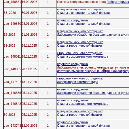
vac_150861
16.02.2026
1
Сектора конденсированных сред
Лаборатории н
младшего научного сотрудника
53_2026
30.01.2026
1
Отдела экспериментальной физики
научного сотрудника
vac_149860
28.01.2026
1
Отдела экспериментальной физики
младшего научного сотрудника
52-2026
21.01.2026
1
Лаборатории обработки больших данных в физик
младшего научного сотрудника
51-2025
28.11.2025
1
Отдела теоретической физики
старшего научного сотрудника
vac_148011
28.11.2025
1
Отдела ускорительного комплекса
научного сотрудника
Лаборатории электронных методов детектирова
vac_148005
28.11.2025
1
лептонов высоких энергий и нейтринной астроф
старшего научного сотрудника
vac_147407
18.11.2025
1
Лаборатории атомного ядра
научного сотрудника
vac_146835
05.11.2025
1
Лаборатории обработки больших данных в физик
научного сотрудника
vac_146842
05.11.2025
1
Отдела ускорительного комплекса
младшего научного сотрудника
50-2025
05.11.2025
1
Отдела теоретической физики
научного сотрудника
vac_143743
12.09.2025
1
Отдела экспериментальной физики