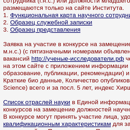
сотрудника (г.н.с.) или должности младшего
размещаются только на сайте Института.
1.
Функциональная карта научного сотрудни
2.
Образец служебной записки
3.
Образец представления
Заявка на участие в конкурсе на замещение 
м.н.с.) (с пятизначными номерами объявле
вакансий
http://ученые-исследователи.рф
ч
на этом сайте c приложением информации 
образование, публикации, рекомендации) 
Краткие био данные, Количество опубликов
Science) всего и за посл. 5 лет, индекс Хи
Список отраслей науки
в Единой информац
конкурсов на замещение должностей научн
В конкурсе могут принять участие лица, у
квалификационным характеристикам
для з