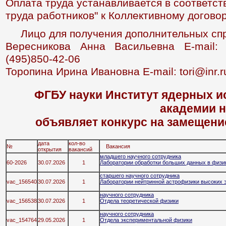
Оплата труда устанавливается в соответст
труда работников" к Коллективному договор
Лицо для получения дополнительных спр
Вересникова Анна Васильевна E-mail: 
(495)850-42-06
Торопина Ирина Ивановна E-mail: tori@inr.r
ФГБУ науки Институт ядерных и
академии н
объявляет конкурс на замещени
дата
кол-во
№
Вакансия
открытия
вакансий
младшего научного сотрудника
60-2026
30.07.2026
1
Лаборатории обработки больших данных в физик
старшего научного сотрудника
vac_156540
30.07.2026
1
Лаборатории нейтринной астрофизики высоких 
научного сотрудника
vac_156538
30.07.2026
1
Отдела теоретической физики
научного сотрудника
vac_154764
29.05.2026
1
Отдела экспериментальной физики