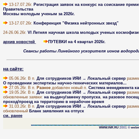
13-17.07.26г.
Регистрация заявок на конкурс на соискание преми
Правительства
Москвы молодым ученым за 2026г.
13-17.07.26г.
Конференция "Физика нейтронных звезд"
24-26.06.26г.
VI Летняя научная школа молодых ученых космофизи
архив новостей
ПУТЕВКИ на 4 квартал 2026г.
Cеансы работы Линейного ускорителя ионов водоро
на сайте:
05.06.26г. В п.
Для сотрудников ИЯИ → Локальный сервер
разме
О проведении экспертизы научно-технических материалов...
27.05.26г. В п.
Разное
добавлен новый п.
Система менеджмента ка
19.05.26г. В п.
Для сотрудников ИЯИ → Локальный сервер
разме
обновленные заявки:
на выдачу/замену пропуска
,
на разовое посещ
проход/проезд на территорию в нерабочее время
31.03.26г. В п.
Для сотрудников ИЯИ → Локальный сервер
разме
обновленный
Бланк заявления на отпуск
см. ранее
WWW.INR.RU
2001 ©
webm