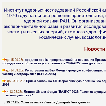
Институт ядерных исследований Российской а
1970 году на основе решения правительства,
ядерной физики РАН. Он организован
экспериментальной базы и развития исследов
частиц и высоких энергий, атомного ядра, фи
космических лучей, космологи
Новости
до 15.09.26г.
продлен приём представлений на соискание Преми
государства в области науки и техники в 2026-2027 конкурсном г.
до 14.09.26г.
Регистрация на 8-ю Международную конференцию 
частиц и астрофизике (ICPPA-2026)
До 23.08.26г.
Прием заявок на XII Всероссийскую премию "За вер
2026
4-13.08.26г.
Летняя Школа Фонда "БАЗИС"-2026: "Физика фунда
взаимодействий"
→ 19.07.26г.
Ушел из жизни Левков Дмитрий Геннадьевич