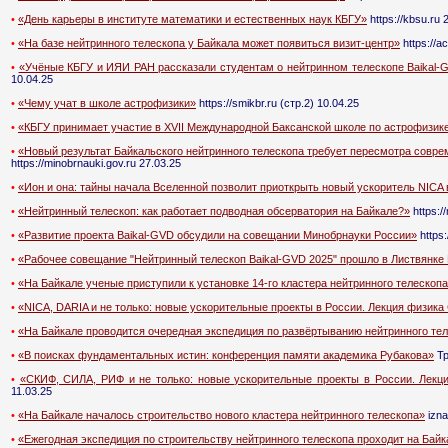
•
«День карьеры в институте математики и естественных наук КБГУ»
https://kbsu.ru 
•
«На базе нейтринного телескопа у Байкала может появиться визит-центр»
https://a
•
«Учёные КБГУ и ИЯИ РАН рассказали студентам о нейтринном телескопе Baikal-G
10.04.25
•
«Чему учат в школе астрофизики»
https://smikbr.ru (стр.2) 10.04.25
•
«КБГУ принимает участие в XVII Международной Баксанской школе по астрофизике
•
«Новый результат Байкальского нейтринного телескопа требует пересмотра совр
https://minobrnauki.gov.ru 27.03.25
•
«Ион и она: тайны начала Вселенной позволит приоткрыть новый ускоритель NICA 
•
«Нейтринный телескоп: как работает подводная обсерватория на Байкале?»
https:/
•
«Развитие проекта Baikal-GVD обсудили на совещании Минобрнауки России»
https:
•
«Рабочее совещание "Нейтринный телескоп Baikal-GVD 2025" прошло в Листвянке
•
«На Байкале ученые приступили к установке 14-го кластера нейтринного телескоп
•
«NICA, DARIA и не только: новые ускорительные проекты в России. Лекция физик
•
«На Байкале проводится очередная экспедиция по развёртыванию нейтринного те
•
«В поисках фундаментальных истин: конференция памяти академика Рубакова»
Тр
•
«СКИФ, СИЛА, РИФ и не только: новые ускорительные проекты в России. Лекц
11.03.25
•
«На Байкале началось строительство нового кластера нейтринного телескопа»
izna
•
«Ежегодная экспедиция по строительству нейтринного телескопа проходит на Байк