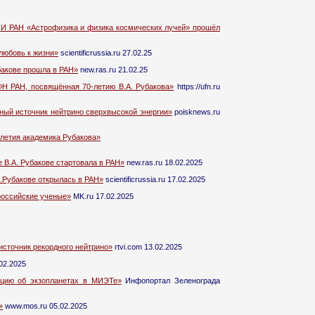
ЯИ РАН «Астрофизика и физика космических лучей» прошёл
любовь к жизни»
scientificrussia.ru 27.02.25
бакове прошла в РАН»
new.ras.ru 21.02.25
Н РАН, посвящённая 70-летию В.А. Рубакова»
https://ufn.ru
ный источник нейтрино сверхвысокой энергии»
poisknews.ru
летия академика Рубакова»
В.А. Рубакове стартовала в РАН»
new.ras.ru 18.02.2025
.Рубакове открылась в РАН»
scientificrussia.ru 17.02.2025
российские ученые»
MK.ru 17.02.2025
источник рекордного нейтрино»
rtvi.com 13.02.2025
02.2025
кцию об экзопланетах в МИЭТе»
Инфопортал Зеленограда
»
www.mos.ru 05.02.2025