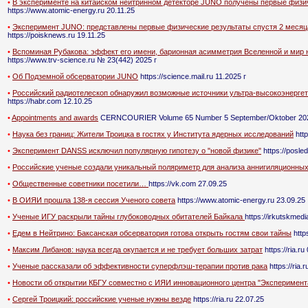
•
В эксперименте на китайском нейтринном детекторе JUNO получены первые физи
https://www.atomic-energy.ru 20.11.25
•
Эксперимент JUNO: представлены первые физические результаты спустя 2 месяц
https://poisknews.ru 19.11.25
•
Вспоминая Рубакова: эффект его имени, барионная асимметрия Вселенной и мир 
https://www.trv-science.ru № 23(442) 2025 г
•
Об Подземной обсерватории JUNO
https://science.mail.ru 11.2025 г
•
Российский радиотелескоп обнаружил возможные источники ультра-высокоэнергет
https://habr.com 12.10.25
•
Appointments and awards
CERNCOURIER Volume 65 Number 5 September/Oktober 20
•
Наука без границ: Жители Троицка в гостях у Института ядерных исследований
http
•
Эксперимент DANSS исключил популярную гипотезу о "новой физике"
https://posle
•
Российские ученые создали уникальный поляриметр для анализа аннигиляционны
•
Общественные советники посетили…
https://vk.com 27.09.25
•
В ОИЯИ прошла 138-я сессия Ученого совета
https://www.atomic-energy.ru 23.09.25
•
Ученые ИГУ раскрыли тайны глубоководных обитателей Байкала
https://irkutskmedi
•
Едем в Нейтрино: Баксанская обсерватория готова открыть гостям свои тайны
https
•
Максим Либанов: наука всегда окупается и не требует больших затрат
https://ria.ru
•
Ученые рассказали об эффективности суперфлэш-терапии против рака
https://ria.
•
Новости об открытии КБГУ совместно с ИЯИ инновационного центра "Эксперимен
•
Сергей Троицкий: российские ученые нужны везде
https://ria.ru 22.07.25