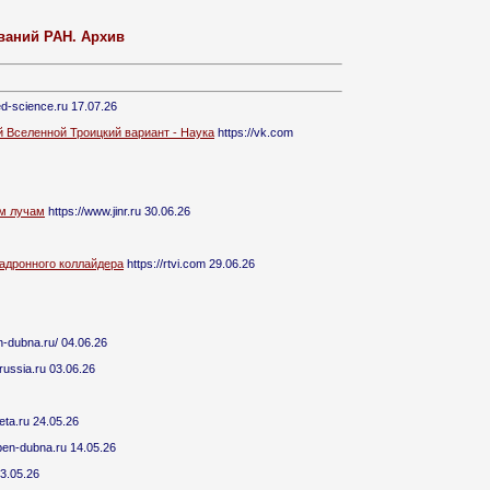
ваний РАН. Архив
ed-science.ru 17.07.26
 Вселенной Троицкий вариант - Наука
https://vk.com
им лучам
https://www.jinr.ru 30.06.26
адронного коллайдера
https://rtvi.com 29.06.26
n-dubna.ru/ 04.06.26
crussia.ru 03.06.26
eta.ru 24.05.26
pen-dubna.ru 14.05.26
13.05.26