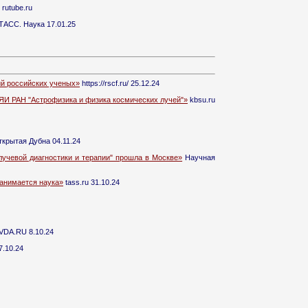
rutube.ru
ТАСС. Наука 17.01.25
ний российских ученых»
https://rscf.ru/ 25.12.24
ИЯИ РАН "Астрофизика и физика космических лучей"»
kbsu.ru
крытая Дубна 04.11.24
учевой диагностики и терапии" прошла в Москве»
Научная
занимается наука»
tass.ru 31.10.24
DA.RU 8.10.24
7.10.24