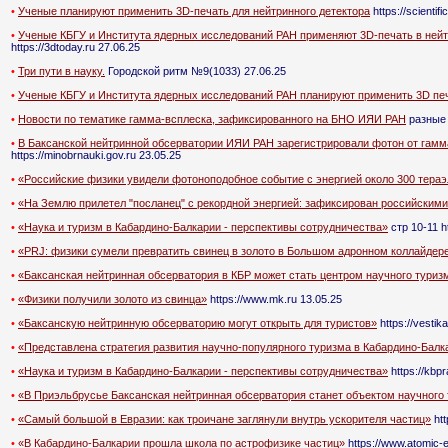
•
Ученые планируют применить 3D-печать для нейтринного детектора
https://scientif
•
Ученые КБГУ и Института ядерных исследований РАН применяют 3D-печать в ней
https://3dtoday.ru 27.06.25
•
Три пути в науку.
Городской ритм №9(1033) 27.06.25
•
Ученые КБГУ и Института ядерных исследований РАН планируют применить 3D печ
•
Новости по тематике гамма-всплеска, зафиксированного на БНО ИЯИ РАН
разные 
•
В Баксанской нейтринной обсерватории ИЯИ РАН зарегистрировали фотон от гамм
https://minobrnauki.gov.ru 23.05.25
•
«Российские физики увидели фотоноподобное событие с энергией около 300 тераэ
•
«На Землю прилетел "посланец" с рекордной энергией: зафиксирован российским
•
«Наука и туризм в Кабардино-Балкарии - перспективы сотрудничества»
стр 10-11 ht
•
«PRJ: физики сумели превратить свинец в золото в Большом адронном коллайдер
•
«Баксанская нейтринная обсерватория в КБР может стать центром научного туриз
•
«Физики получили золото из свинца»
https://www.mk.ru 13.05.25
•
«Баксанскую нейтринную обсерваторию могут открыть для туристов»
https://vestik
•
«Представлена стратегия развития научно-популярного туризма в Кабардино-Балк
•
«Наука и туризм в Кабардино-Балкарии - перспективы сотрудничества»
https://kbpr
•
«В Приэльбрусье Баксанская нейтринная обсерватория станет объектом научного
•
«Самый большой в Евразии: как троичане заглянули внутрь ускорителя частиц»
htt
•
«В Кабардино-Балкарии прошла школа по астрофизике частиц»
https://www.atomic-e