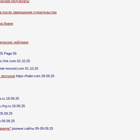
ческие результаты
а после завершения строительства
на бране
ических нейтрино
25 Page 55
s://vk.com 02.10.25
dnie-novosti.com 01.10.25
х фотонов
https://habr.com 28.09.25
a.ru 18.09.25
://rg.ru 16.09.25
 05.09.25
ru 05.09.25
тариум"
разные сайты 05-09.09.25