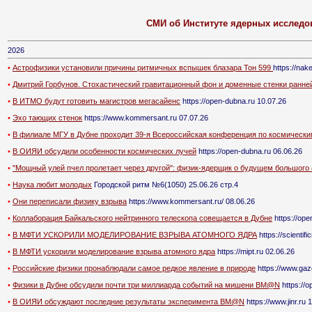
СМИ об Институте ядерных исследо
2026
•
Астрофизики установили причины ритмичных вспышек блазара Тон 599
https://nak
•
Дмитрий Горбунов. Стохастический гравитационный фон и доменные стенки ранней
•
В ИТМО будут готовить магистров мегасайенс
https://open-dubna.ru 10.07.26
•
Эхо тающих стенок
https://www.kommersant.ru 07.07.26
•
В филиале МГУ в Дубне проходит 39-я Всероссийская конференция по космическ
•
В ОИЯИ обсудили особенности космических лучей
https://open-dubna.ru 06.06.26
•
"Мощный улей пчел пролетает через другой": физик-ядерщик о будущем большого 
•
Наука любит молодых
Городской ритм №6(1050) 25.06.26 стр.4
•
Они переписали физику взрыва
https://www.kommersant.ru/ 08.06.26
•
Коллаборация Байкальского нейтринного телескопа совещается в Дубне
https://ope
•
В МФТИ УСКОРИЛИ МОДЕЛИРОВАНИЕ ВЗРЫВА АТОМНОГО ЯДРА
https://scientifi
•
В МФТИ ускорили моделирование взрыва атомного ядра
https://mipt.ru 02.06.26
•
Российские физики пронаблюдали самое редкое явление в природе
https://www.gaz
•
Физики в Дубне обсудили почти три миллиарда событий на мишени BM@N
https://o
•
В ОИЯИ обсуждают последние результаты эксперимента BM@N
https://www.jinr.ru 