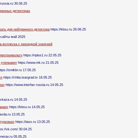
icrussia.ru 30.06.25
тринных детекторах
ать для нейтринного детектора
https://kbsu.ru 26.06.25
сайты май 2025
а-всплеска с рекордной энергией
лектронвольт»
https://nplus1.ru 22.05.25
и учеными»
https://www.mk.ru 21.05.25
tps://smikbr.ru 17.05.25
е»
https://chita.tsargrad.tv 16.05.25
ма»
https://www.interfax-russia.ru 14.05.25
avkaza.ru 14.05.25
арии»
https://kbsu.ru 14.05.25
avda.ru 13.05.25
 туризма»
https://tass.ru 13.05.25
ps://vk.com/ 30.04.25
nergy.ru 05.05.25