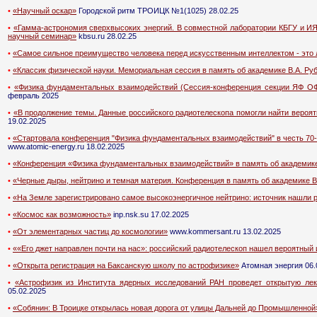
•
«Научный оскар»
Городской ритм ТРОИЦК №1(1025) 28.02.25
•
«Гамма-астрономия сверхвысоких энергий. В совместной лаборатории КБГУ и И
научный семинар»
kbsu.ru 28.02.25
•
«Самое сильное преимущество человека перед искусственным интеллектом - это 
•
«Классик физической науки. Мемориальная сессия в память об академике В.А. Ру
•
«Физика фундаментальных взаимодействий (Сессия-конференция секции ЯФ ОФ
февраль 2025
•
«В продолжение темы. Данные российского радиотелескопа помогли найти вероят
19.02.2025
•
«Стартовала конференция "Физика фундаментальных взаимодействий" в честь 70-
www.atomic-energy.ru 18.02.2025
•
«Конференция «Физика фундаментальных взаимодействий» в память об академике 
•
«Черные дыры, нейтрино и темная материя. Конференция в память об академике В
•
«На Земле зарегистрировано самое высокоэнергичное нейтрино: источник нашли 
•
«Космос как возможность»
inp.nsk.su 17.02.2025
•
«От элементарных частиц до космологии»
www.kommersant.ru 13.02.2025
•
««Его джет направлен почти на нас»: российский радиотелескоп нашел вероятный 
•
«Открыта регистрация на Баксанскую школу по астрофизике»
Атомная энергия 06.
•
«Астрофизик из Института ядерных исследований РАН проведет открытую ле
05.02.2025
•
«Собянин: В Троицке открылась новая дорога от улицы Дальней до Промышленной