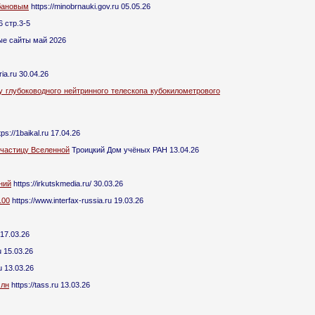
ибановым
https://minobrnauki.gov.ru 05.05.26
6 стр.3-5
е сайты май 2026
ria.ru 30.04.26
 глубоководного нейтринного телескопа кубокилометрового
tps://1baikal.ru 17.04.26
 частицу Вселенной
Троицкий Дом учёных РАН 13.04.26
ний
https://irkutskmedia.ru/ 30.03.26
100
https://www.interfax-russia.ru 19.03.26
 17.03.26
u 15.03.26
ru 13.03.26
млн
https://tass.ru 13.03.26