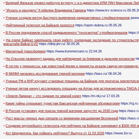
•
Валерий Фальков провел рабочую встречу с и.о.директора ИЯИ РАН Максимом Л
•
"Искать и находить" К юбилею Владимира Гаврина
https://www.trv-science.ru 05.05.2
•
Ученые создали метод быстрого выявления радиоактивных стройматериалов
разны
•
Нейтринный телескоп на Байкале разросся
https://open-dubna.ru 05.05.26
•
В России предложили способ радиационного "техосмотра" стройматериалов
https://
•
На озере Байкал завершила свою работу очередная экспедиция по строительству
масштаба Baikal-GVD
https://dlnp.jinr.ru/ 30.04.26
•
Магнитный трансформер
https://www.kommersant.ru 22.04.26
•
На Ольхоне развернут радары для наблюдения за ближним и дальним космосом
ht
•
В гостях у принцессы: как известный физик и лицеисты искали самую неуловимую
•
В МИФИ начались исследования темной материи
https://tass.ru/ 06.04.26
•
Ученые РФ и КНР изучают становые трещины на Байкале для прогноза землетрясе
•
Ученые летом начнут исследовать площадку на Алтае для астрокомплекса TAIGA-
•
«Земля Ларина» – это гадание по земной коре»
https://m.nkj.ru/ 17.03.26
•
Какие тайны открывает туристам Баксанская нейтринная обсерватория
https://rg.ru
•
В России установку для поиска темной материи запустят до 2030 года
https://tass.r
•
Рост массы черных дыр связали со временем расширения Вселенной
https://tass.
•
Создание крупнейшего телескопа для нейтрино на Байкале оценивают в $300-400 
•
Кот Шредингера. Как поймать нейтрино? Выпуск от 11.03.2026
https://www.1tv.ru