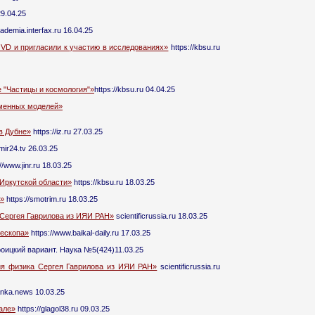
29.04.25
cademia.interfax.ru 16.04.25
VD и пригласили к участию в исследованиях»
https://kbsu.ru
 "Частицы и космология"»
https://kbsu.ru 04.04.25
еменных моделей»
в Дубне»
https://iz.ru 27.03.25
/mir24.tv 26.03.25
//www.jinr.ru 18.03.25
 Иркутской области»
https://kbsu.ru 18.03.25
а»
https://smotrim.ru 18.03.25
а Сергея Гаврилова из ИЯИ РАН»
scientificrussia.ru 18.03.25
лескопа»
https://www.baikal-daily.ru 17.03.25
оицкий вариант. Наука №5(424)11.03.25
ия физика Сергея Гаврилова из ИЯИ РАН»
scientificrussia.ru
nka.news 10.03.25
але»
https://glagol38.ru 09.03.25