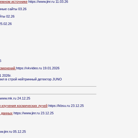
земном источнике
https://www.jinr.ru 11.03.26
ные сайты 03.26
йты 02.26
25.02.26
6
 изменений
https://vkvideo.ru 19.01.2026
 2026г.
пил в строй нейтринный детектор JUNO
/www.mk.ru 24.12.25
и изучения космических лучей
https://kbsu.ru 23.12.25
х данных
https://www.jinr.ru 23.12.25
w.jinr.ru 05.12.25