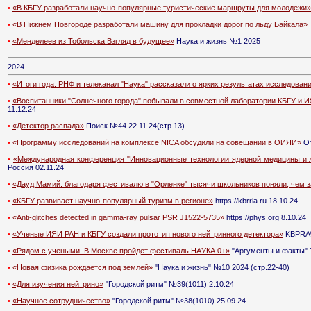
•
«В КБГУ разработали научно-популярные туристические маршруты для молодежи»
•
«В Нижнем Новгороде разработали машину для прокладки дорог по льду Байкала»
•
«Менделеев из Тобольска.Взгляд в будущее»
Наука и жизнь №1 2025
2024
•
«Итоги года: РНФ и телеканал "Наука" рассказали о ярких результатах исследова
•
«Воспитанники "Солнечного города" побывали в совместной лаборатории КБГУ и 
11.12.24
•
«Детектор распада»
Поиск №44 22.11.24(стр.13)
•
«Программу исследований на комплексе NICA обсудили на совещании в ОИЯИ»
От
•
«Международная конференция "Инновационные технологии ядерной медицины и л
Россия 02.11.24
•
«Дауд Мамий: благодаря фестивалю в "Орленке" тысячи школьников поняли, чем 
•
«КБГУ развивает научно-популярный туризм в регионе»
https://kbrria.ru 18.10.24
•
«Anti-glitches detected in gamma-ray pulsar PSR J1522-5735»
https://phys.org 8.10.24
•
«Ученые ИЯИ РАН и КБГУ создали прототип нового нейтринного детектора»
KBPRAV
•
«Рядом с учеными. В Москве пройдет фестиваль НАУКА 0+»
"Аргументы и факты" 
•
«Новая физика рождается под землей»
"Наука и жизнь" №10 2024 (стр.22-40)
•
«Для изучения нейтрино»
"Городской ритм" №39(1011) 2.10.24
•
«Научное сотрудничество»
"Городской ритм" №38(1010) 25.09.24