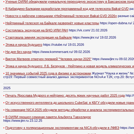
•
Ученые ОИЯИ обнаружили уникальную переходную экосистему в Баксанском под
•
В Кабардино-Балкарии разработали программный код для телескопа Baikal-GVD
раз
•
Новости о рабочем совещании «Нейтринный телескоп Baikal-GVD 2026»
разные са
•
Нейтринный телескоп на Байкале развернёт новые кластеры
https://open-dubna.ru/ 
•
Состоялась экскурсия на БНО ИЯИ РАН
https://vk.com/ 21.02.2026
•
Стартовала зимняя экспедиция на Байкале
https://www.jinr.ru/ 19.02.2026
•
Этика и наука будущего
https://rutube.ru/ 19.01.2026
•
Ни дня без науки
https://www.kommersant.ru/ 09.02.2026
•
Виктор Матвеев отмечен премией "Человек науки-2025"
https://www/jinr.ru 09.02.202
•
Этика и наука будущего: Л.Б. Безруков - Нейтрино и новая модель климатических
•
10 значимых событий 2025 года в физике и астрономии
Журнал "Наука и жизнь" №1
стр19: Первый совместный анализ данных экспериментов NOvA и T2K; стр.20: Всту
2025
•
Печать Ярослава Мудрого и нейтрино: десять ярких научных работ 2025 года
http:/
•
От искусственного интеллекта до школьного CubeSat: в КБГУ обсудили новые гран
•
На семинаре NICA 2025 обсудили методы обработки и анализа экспериментальны
•
В ОИЯИ прошел семинар памяти Альберта Тавхелидзе
https://www.jinr.ru 23.12.25
•
Подготовку к поляризационным экспериментам на NICA обсудили в ЛФВЭ
https://ww