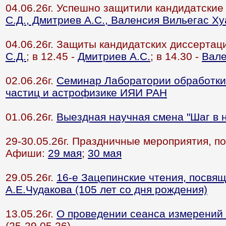
04.06.26г. Успешно защитили кандидатские
С.Д., Дмитриев А.С., Валенсия Вильегас Х
04.06.26г. Защиты кандидатских диссертаци
С.Д.
; в 12.45 -
Дмитриев А.С.
; в 14.30 -
Вале
02.06.26г.
Семинар Лаборатории обработки
частиц и астрофизике ИЯИ РАН
01.06.26г.
Выездная научная смена "Шаг в н
29-30.05.26г. Праздничные мероприятия, 
Афиши:
29 мая
;
30 мая
29.05.26г.
16-е Зацепинские чтения, посвя
А.Е.Чудакова (105 лет со дня рождения)
13.05.26г.
О проведении сеанса измерений 
(25-29.05.26)