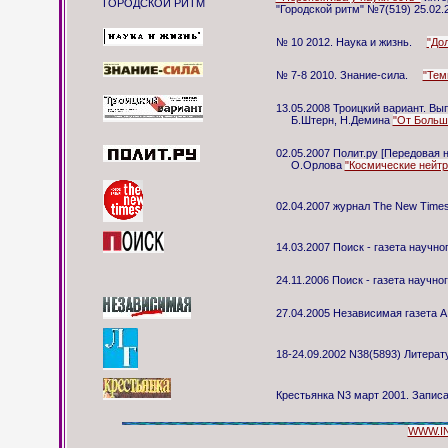
ГОРОДСКОЙ РИТМ
"Городской ритм" №7(519) 25.02.
№ 10 2012. Наука и жизнь.
"До
№ 7-8 2010. Знание-сила.
"Тем
13.05.2008 Троицкий вариант. Вып
Б.Штерн, Н.Демина
"От Больш
02.05.2007 Полит.ру [Передовая 
О.Орлова
"Космические нейтр
02.04.2007 журнал The New Time
14.03.2007 Поиск - газета научн
24.11.2006 Поиск - газета научн
27.04.2005 Независимая газета 
18-24.09.2002 N38(5893) Литерат
Крестьянка N3 март 2001. Запис
WWW.I