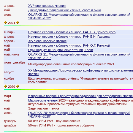
апрель
XV Черенковские чтения
май
Двенадцатые Зацепинские чтения, Zoom и очно
июнь
QUARKS '22: Международный семинар по физике высоких энергий
"КВАРКИ-2022"
2021
январь
Научная сессия к юбилею чл.-корр. РАН Г.В. Домогацкого
апрель
Научная сессия к юбилею чл.-корр. РАН В.Н. Гаврина
апрель
XIV Черенковские чтения
май
Научная сессия к юбилею чл.-корр. РАН О.Г. Ряжской
май
Одиннадцатые Зацепинские Чтения, Zoom
май, июнь
QUARKS '21: Международный семинар по физике высоких энергий
"КВАРКИ-2021"
июнь, декабрь
Международное совещание коллаборации "Байкал" 2021
XX Международная Ломоносовская конференция по физике элемен
август
частиц
ноябрь
Школа-семинар молодых учёных "Фундаментальные взаимодействи
космология"
2020
март
Избранные вопросы регистрации радиоволн для астрофизики части
май
Марковские чтения
2020
- ежегодная международная конференция 
актуальным проблемам фундаментальной и прикладной физики
май
Зацепинские чтения
июнь
QUARKS '20: Международный семинар по физике высоких энергий
"КВАРКИ-2020"
декабрь
50-лет ИЯИ РАН - научная сессия
декабрь
50-лет ИЯИ РАН - торжественное собрание