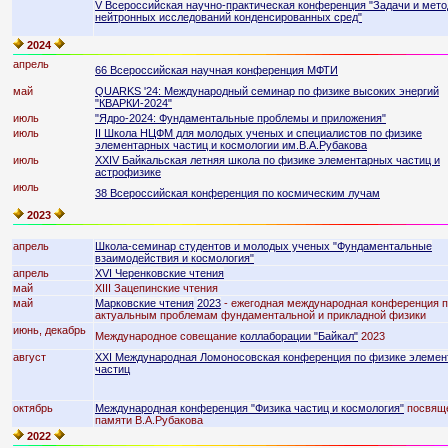
V Всероссийская научно-практическая конференция "Задачи и мет
нейтронных исследований конденсированных сред"
2024
апрель
66 Всероссийская научная конференция МФТИ
май
QUARKS '24: Международный семинар по физике высоких энергий
"КВАРКИ-2024"
июль
"Ядро-2024: Фундаментальные проблемы и приложения"
июль
II Школа НЦФМ для молодых ученых и специалистов по физике
элементарных частиц и космологии им.В.А.Рубакова
июль
XXIV Байкальская летняя школа по физике элементарных частиц и
астрофизике
июль
38 Всероссийская конференция по космическим лучам
2023
апрель
Школа-семинар студентов и молодых ученых "Фундаментальные
взаимодействия и космология"
апрель
XVI Черенковские чтения
май
XIII Зацепинские чтения
май
Марковские чтения
2023
- ежегодная международная конференция 
актуальным проблемам фундаментальной и прикладной физики
июнь, декабрь
Международное совещание
коллаборации "Байкал"
2023
август
XXI Международная Ломоносовская конференция по физике элеме
частиц
октябрь
Международная конференция "Физика частиц и космология"
посвящ
памяти В.А.Рубакова
2022