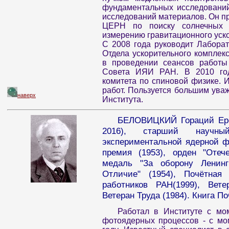
фундаментальных исследований
исследований материалов. Он п
ЦЕРН по поиску солнечных 
измерению гравитационного уск
С 2008 года руководит Лабора
Отдела ускорительного комплек
в проведении сеансов работы 
Совета ИЯИ РАН. В 2010 год
комитета по спиновой физике. 
работ. Пользуется большим ува
наверх
Института.
БЕЛОВИЦКИЙ Гораций Ерем
2016), старший научный
экспериментальной ядерной ф
премия (1953), орден "Отече
медаль "За оборону Ленинг
Отличие" (1954), Почётна
работников РАН(1999), Вет
Ветеран Труда (1984). Книга По
Работал в Институте с мо
фотоядерных процессов - с мо