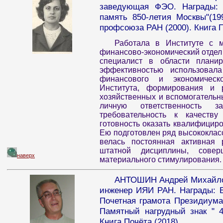
заведующая ФЭО. Награды: 
память 850-летия Москвы"(19
профсоюза РАН (2000). Книга П
Работала в Институте с м
финансово-экономический отдел
специалист в области плани
эффективностью использовал
финансового и экономическ
Института, формирования и р
хозяйственных и вспомогательн
личную ответственность з
требовательность к качеств
готовность оказать квалифицир
Ею подготовлен ряд высококлас
велась постоянная активная
штатной дисциплины, совер
наверх
материального стимулирования.
АНТОШИН Андрей Михайлов
инженер ИЯИ РАН. Награды: Б
Почетная грамота Президиума
Памятный нагрудный знак " 40
Книга Почёта (2018).