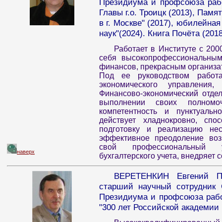
Президиума и профсоюза рабо
Главы г.о. Троицк (2013), Памят
в г. Москве" (2017), юбилейна
наук"(2024). Книга Почёта (2018
Работает в Институте с 200
себя высокопрофессиональным
финансов, прекрасным организа
Под ее руководством работа
экономического управления
Финансово-экономический отде
выполнении своих полномо
компетентность и пунктуальн
действует хладнокровно, спо
подготовку и реализацию не
эффективное преодоление воз
свой профессиональный у
наверх
бухгалтерского учета, внедряет
ВЕРЕТЕНКИН Евгений Па
старший научный сотрудник 
Президиума и профсоюза рабо
"300 лет Российской академии н