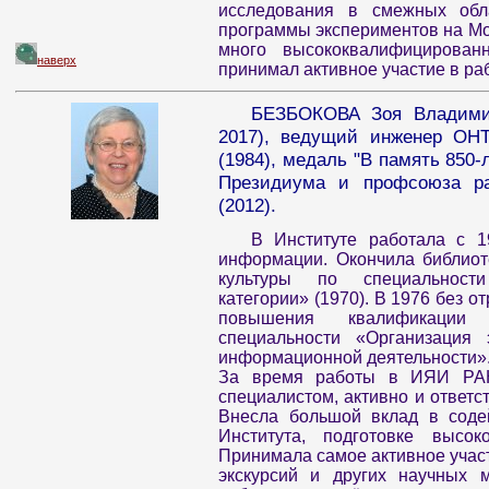
исследования в смежных обла
программы экспериментов на Мо
много высококвалифицирован
наверх
принимал активное участие в раб
БЕЗБОКОВА Зоя Владимир
2017), ведущий инженер ОНТ
(1984), медаль "В память 850-
Президиума и профсоюза ра
(2012).
В Институте работала с 1
информации. Окончила библиот
культуры по специальности
категории» (1970). В 1976 без о
повышения квалификации
специальности «Организация
информационной деятельности»
За время работы в ИЯИ РАН
специалистом, активно и ответс
Внесла большой вклад в соде
Института, подготовке высок
Принимала самое активное учас
экскурсий и других научных м