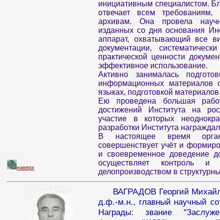
инициативным специалистом. Бл
отвечает всем требованиям, 
архивам. Она провела научно
изданных со дня основания Инс
аппарат, охватывающий все ви
документации, систематическ
практической ценности докумен
эффективное использование.
Активно занималась подгото
информационных материалов о
языках, подготовкой материалов
Ею проведена большая работ
достижений Института на рос
участие в которых неоднокра
разработки Института награжда
В настоящее время органи
совершенствует учёт и формиро
и своевременное доведение до
осуществляет контроль и 
наверх
делопроизводством в структурны
ВАГРАДОВ Георгий Михайлов
д.ф.-м.н., главный научный с
Награды: звание "Заслуж