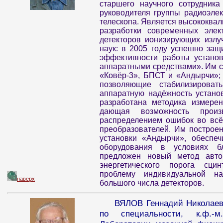
старшего научного сотрудника
руководителя группы радиоэле
телескопа. Является высококва
разработки современных элек
детекторов ионизирующих излу
наук: в 2005 году успешно за
эффективности работы установ
аппаратными средствами». Им с
«Ковёр-3», БПСТ и «Андырчи»;
позволяющие стабилизироват
аппаратную надёжность установ
разработана методика измере
дающая возможность произ
распределением ошибок во всё
преобразователей. Им построе
установки «Андырчи», обеспеч
оборудования в условиях бл
предложен новый метод автом
энергетического порога сци
проблему индивидуальной на
наверх
большого числа детекторов.
ВЯЛОВ Геннадий Николаеви
по специальности, к.ф.-м