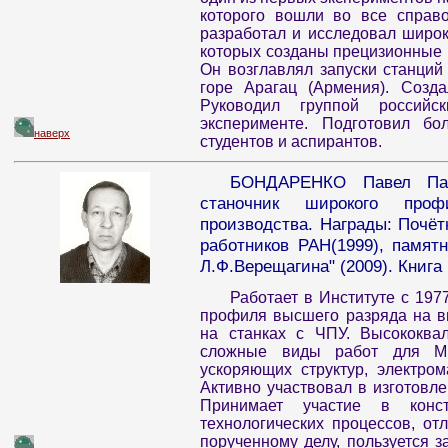
которого вошли во все справо
разработал и исследовал широ
которых созданы прецизионные 
Он возглавлял запуски станций
горе Арагац (Армения). Соз
Руководил группой россий
эксперименте. Подготовил бо
наверх
студентов и аспирантов.
БОНДАРЕНКО Павел Пав
станочник широкого про
производства. Награды: Почё
работников РАН(1999), памят
Л.Ф.Верещагина" (2009). Книга 
Работает в Институте с 1977
профиля высшего разряда на в
на станках с ЧПУ. Высококва
сложные виды работ для ММ
ускоряющих структур, электром
Активно участвовал в изготовл
Принимает участие в конст
технологических процессов, о
порученному делу, пользуется 