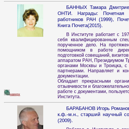
БАННЫХ Тамара Дмитриев
ОНТИ. Награды: Почетная 
работников РАН (1999), Почет
Книга Почета(2015).
В Институте работает с 19
себя квалифицированным спец
порученное дело. На протяже
помощником в работе дирек
подготовкой совещаний, визитов
аппаратом РАН, Президиумом Тр
органами Москвы и Троицка, с
партнерами. Направляет и ко
документации.
Обладает прекрасными органи
отзывчивости и благожелательно
работе с документами, пользуе
наверх
Института.
БАРАБАНОВ Игорь Романович
к.ф.-м.н., старший научный 
(2009).