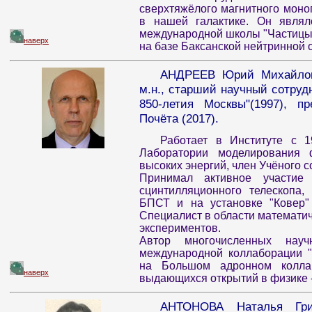
сверхтяжёлого магнитного моноп
в нашей галактике. Он являл
международной школы "Частицы 
наверх
на базе Баксанской нейтринной о
АНДРЕЕВ Юрий Михайлови
м.н., старший научный сотруд
850-летия Москвы"(1997), пр
Почёта (2017).
Работает в Институте с 1
Лаборатории моделирования 
высоких энергий, член Учёного с
Принимал активное участие 
сцинтилляционного телескопа,
БПСТ и на установке "Ковер" 
Специалист в области математич
экспериментов.
Автор многочисленных науч
международной коллаборации 
на Большом адронном колла
наверх
выдающихся открытий в физике -
АНТОНОВА Наталья Гри