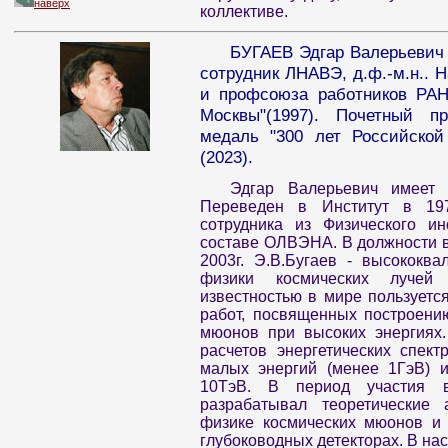
наверх
коллективе.
БУГАЕВ Эдгар Валерьевич 
сотрудник ЛНАВЭ, д.ф.-м.н.. 
и профсоюза работников РАН 
Москвы"(1997). Почетный 
медаль "300 лет Российской 
(2023).
Эдгар Валерьевич имеет 
Переведен в Институт в 197
сотрудника из Физического и
составе ОЛВЭНА. В должности в
2003г. Э.В.Бугаев - высококв
физики космических лучей
известностью в мире пользуется
работ, посвященных построени
мюонов при высоких энергиях.
расчетов энергетических спек
малых энергий (менее 1ГэВ) 
10ТэВ. В период участия в
разрабатывал теоретические
физике космических мюонов и 
глубоководных детекторах. В на