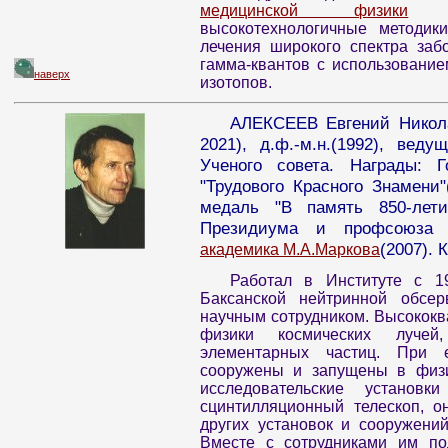
медицинской физики
раз
высокотехнологичные методик
лечения широкого спектра заб
гамма-квантов с использование
наверх
изотопов.
АЛЕКСЕЕВ Евгений Никола
2021), д.ф.-м.н.(1992), ве
Ученого совета. Награды: Г
"Трудового Красного Знамени"
медаль "В память 850-лети
Президиума и профсоюза 
(2007). 
академика М.А.Маркова
Работал в Институте с 1
Баксанской нейтринной обсе
научным сотрудником. Высокок
физики космических лучей
элементарных частиц. При 
сооружены и запущены в физи
исследовательские устано
сцинтилляционный телескоп, о
других установок и сооружени
Вместе с сотрудниками им по