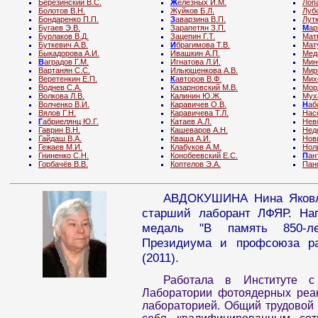
Березинский В.С.
Ж
елезных И.М.
Лоп
Болотов В.Н.
Жуйков Б.Л.
Луб
Бондаренко П.П.
З
аварзина В.П.
Лутк
Бугаев Э.В.
Зарапетян З.П.
М
ар
Бурлаков В.Д.
Зацепин Г.Т.
Мат
Буткевич А.В.
И
брагимова Т.В.
Мату
Быкадорова А.И.
Ивашкин А.П.
Мед
В
аградов Г.М.
Игнатова Л.И.
Мин
Вартанян С.С.
Ильющенкова А.В.
Мир
Веретенкин Е.П.
К
авторов В.Ф.
Мих
Воднев С.А.
Казарновский М.В.
Мор
Волкова Л.В.
Калинин Ю.Ж.
Мух
Волченко В.И.
Каравичев О.В.
Н
аб
Вялов Г.Н.
Каравичева Т.Л.
Насо
Г
абриелянц Ю.Г.
Катаев А.Л.
Нев
Гаврин В.Н.
Кашеваров А.Н.
Недо
Гайдаш В.А.
Кваша А.И.
Нови
Гежаев М.И.
Клабуков А.М.
Нол
Гниненко С.Н.
Конобеевский Е.С.
П
ан
Горбачёв В.В.
Коптелов Э.А.
Пан
АВДОКУШИНА Нина Яковле
старший лаборант ЛФЯР. Нагр
медаль "В память 850-лет
Президиума и профсоюза ра
(2011).
Работала в Институте 
Лаборатории фотоядерных реак
лабораторией. Общий трудовой 