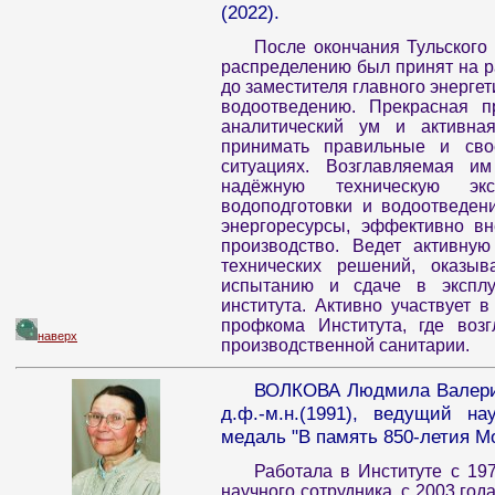
(2022).
После окончания Тульского 
распределению был принят на р
до заместителя главного энерге
водоотведению. Прекрасная п
аналитический ум и активна
принимать правильные и св
ситуациях. Возглавляемая и
надёжную техническую экс
водоподготовки и водоотведен
энергоресурсы, эффективно вн
производство. Ведет активну
технических решений, оказыв
испытанию и сдаче в эксплуа
института. Активно участвует 
профкома Института, где воз
наверх
производственной санитарии.
ВОЛКОВА Людмила Валериев
д.ф.-м.н.(1991), ведущий н
медаль "В память 850-летия Мо
Работала в Институте с 19
научного сотрудника, с 2003 го