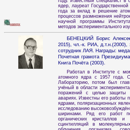
году. Известный специалист в
ядер, лауреат Государственной
года за вклад в решение атом
процессов размножения нейтро
научной программы Института
наверх
методов экспериментального из
БЕНЕЦКИЙ Борис Алексеев
2015), чл.-к. РИА, д.т.н.(2000)
сотрудник ЛАЯ. Награды: меда
Почетная грамота Президиума
Книга Почёта (2003).
Работал в Институте с мо
атомного ядра с 1957 года. 
Лабораторию, потом был глав
учёный в области эксперимент
поражений с целью защиты 
авариях. Известны его работы 
ядрами, поляризационных явле
исследованию высоковозбуждён
ширинами. Ряд его работ п
органических кристаллов и 
сцинтилляций в молекулярных
облучения организма сово