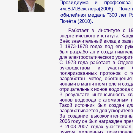
Президиума и профсоюза 
им.В.И.Векслера(2006), Почет
юбилейная медаль "300 лет Ро
Почёта (2010).
Работает в Институте с 1
энергетического института. Канд
Внёс значительный вклад в разв
В 1973-1978 годах под его ру
был разработан и создан импул
для электростатического ускорит
С 1978 года работает в Отделе
руководством и участии 
поляризованных протонов с 
разработан метод обогащения
ионами в магнитном поле и соз
отрицательных ионов водорода с
В результате интенсивность к
ионов водорода с атомарным п
Такой источник был создан дл
разрабатывается для ускорите
За создание высокоинтенсивны
2006 году он был награжден пре
В 2003-2007 годах участвовал
пучком медленных позитроно