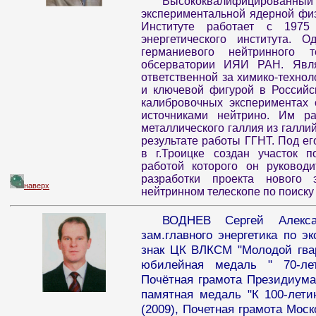
Высококвалифицированный 
экспериментальной ядерной физ
Институте работает с 1975
энергетического института. 
германиевого нейтринного 
обсерватории ИЯИ РАН. Явля
ответственной за химико-технол
и ключевой фигурой в Российс
калибровочных экспериментах 
источниками нейтрино. Им ра
металлического галлия из галл
результате работы ГГНТ. Под ег
в г.Троицке создан участок п
работой которого он руководи
разработки проекта нового 
наверх
нейтринном телескопе по поиску
ВОДНЕВ Сергей Алекса
зам.главного энергетика по э
знак ЦК ВЛКСМ "Молодой гвард
юбилейная медаль " 70-ле
Почётная грамота Президиума
памятная медаль "К 100-лети
(2009), Почетная грамота Моск