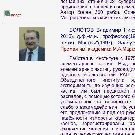
легчайших стабильных суперс
проявлений в ранней и совреме
Автор более 300 работ. Соав
наверх
"Астрофизика космических лучей"
БОЛОТОВ Владимир Никола
2013), д.ф.-м.н., профессор(
летия Москвы"(1997). Заслу
Премия им. академика М.А.Марк
Работал в Институте с 197
элементарных частиц. Выдаю
элементарных частиц, руководи
ядерных исследований РАН, 
Объединённого института я
эксперименты по изучению ред
частиц. Им был предложен н
распадов, с помощью которого б
указывающих на возможные 
слабого взаимодействия. На у
его предложению и под его рук
надёжности измерены характер
каонов, зарегистрированы 
физические явления в известн
один из первых экспериментов на