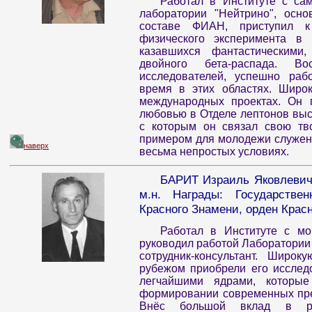
Работал в Институте с са
лаборатории "Нейтрино", осн
составе ФИАН, приступил к
физического эксперимента в
казавшихся фантастическими
двойного бета-распада. В
исследователей, успешно ра
время в этих областях. Широк
международных проектах. Он 
любовью в Отделе лептонов выс
с которым он связал свою тв
примером для молодежи служени
наверх
весьма непростых условиях.
БАРИТ Израиль Яковлевич (
м.н. Награды: Государствен
Красного Знамени, орден Красн
Работал в Институте с мо
руководил работой Лаборатории 
сотрудник-консультант. Широ
рубежом приобрели его исслед
легчайшими ядрами, которы
формировании современных пре
Внёс большой вклад в раз