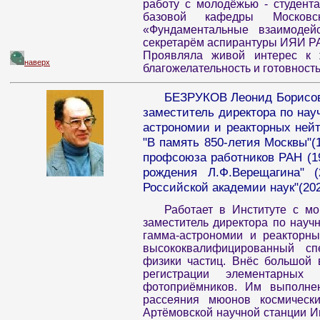
работу с молодёжью - студент
базовой кафедры Московско
«Фундаментальные взаимоде
секретарём аспирантуры ИЯИ Р
Проявляла живой интерес к ж
наверх
благожелательность и готовность
БЕЗРУКОВ Леонид Борисович
заместитель директора по нау
астрономии и реакторных нейт
"В память 850-летия Москвы"(
профсоюза работников РАН (19
рождения Л.Ф.Верещагина" 
Российской академии наук"(202
Работает в Институте с мо
заместитель директора по научно
гамма-астрономии и реакторн
высококвалифицированный сп
физики частиц. Внёс большой 
регистрации элементарных
фотоприёмников. Им выполнен
рассеяния мюонов космическ
Артёмовской научной станции И