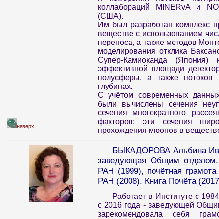
коллабораций MINERvA и NOv
(США).
Им был разработан комплекс п
веществе с использованием чи
переноса, а также методов Монт
моделирования отклика Баксанс
Супер-Камиоканда (Япония)
эффективной площади детектор
полусферы, а также потоков
глубинах.
С учётом современных данных
были вычислены сечения неуп
сечения многократного рассе
факторов; эти сечения широ
наверх
прохождения мюонов в веществ
БЫКАДОРОВА Альбина Иван
заведующая Общим отделом. 
РАН (1999), почётная грамот
РАН (2008). Книга Почёта (2017
Работает в Институте с 198
с 2016 года - заведующей Общи
зарекомендовала себя грам