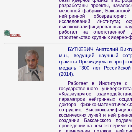
базы ядерной физики и астрофи
разработаны проекты, началос
мезонной фабрики, Баксанской
нейтринной обсерватории;
исследований Института; ос
высококвалифицированных нау
работал на ответственной
наверх
строительство крупных ядерно-ф
БУТКЕВИЧ Анатолий Викто
м.н., ведущий научный сот
грамота Президиума и профсою
медаль "300 лет Российской 
(2014).
Работает в Институте с 
государственного университе
«Квазиупругое взаимодейст
параметров нейтринных осцил
доктора физико-математическ
сотрудник. Высококвалифицир
космических лучей и нейтринно
создании Баксанского подзем
проведении на нём эксперимент
и измерении потоков нейтри