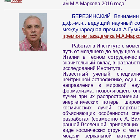
наверх
им.М.А.Маркова 2016 года.
БЕРЕЗИНСКИЙ Вениамин С
д.ф.-м.н., ведущий научный со
международная премия А.Гумбо
премия им. академика М.А.Марк
Работал в Институте с момен
путь от младшего до ведущего на
Италии в тесном сотрудничест
значительный вклад в разрабо
исследований Института.
Известный учёный, специал
нейтринной астрофизике, один 
направления в мировой наук
формализма, позволяющего опи
лучей при их распространении
энергетических потерь, широ
космических лучей сверхвыс
объясняющих особенности спе
разработал (совместно с А. В
ранней Вселенной, приводящих 
виде космических струн с маг
модели зеркальной материи