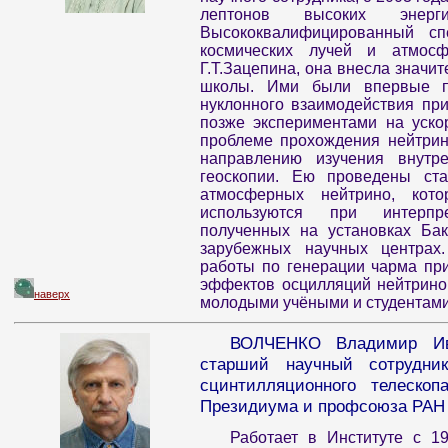
лептонов высоких энерг
Высококвалифицированный с
космических лучей и атмосф
Г.Т.Зацепина, она внесла значи
школы. Ими были впервые по
нуклонного взаимодействия пр
позже экспериментами на уско
проблеме прохождения нейтрин
направлению изучения внутр
геоскопии. Ею проведены ста
атмосферных нейтрино, кот
используются при интерпр
полученных на установках Бак
зарубежных научных центрах
работы по генерации чарма пр
эффектов осцилляций нейтрино
наверх
молодыми учёными и студентами
ВОЛЧЕНКО Владимир Ива
старший научный сотрудник
сцинтилляционного телеско
Президиума и профсоюза РАН (
Работает в Институте с 1