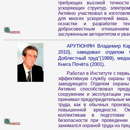
требующих высокой точности
ускоряющих структур, электро
Активно участвовал в изготовл
для многих ускорителей мира.
оснастки и разработке техн
добросовестным отношение
наверх
заслуженным авторитетом и ува
АРУТЮНЯН Владимир Карап
2010), заведовал отделом
Доблестный труд"(1989), меда
Книга Почёта (2001).
Работал в Институте с первы
эффективную службу охраны тр
заведующего Отделом охраны 
Активно способствовал пред
сооружении и эксплуатации ун
принимал предупредительные м
труда, как в обычных произво
повышенной вредности. Ок
коллективам в подготовке
безопасности при проведении 
наверх
занимался охраной труда на пр