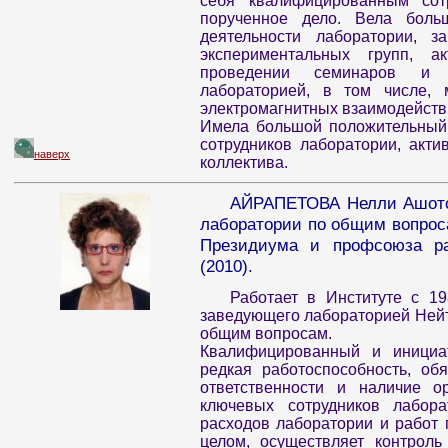
себя квалифицированным сот
порученное дело. Вела боль
деятельности лаборатории, з
экспериментальных групп, а
проведении семинаров и р
лабораторией, в том числе,
электромагнитных взаимодейств
Имела большой положительный 
сотрудников лаборатории, акт
наверх
коллектива.
АЙРАПЕТОВА Нелли Ашотовн
лаборатории по общим вопрос
Президиума и профсоюза ра
(2010).
Работает в Институте с 198
заведующего лабораторией Нейт
общим вопросам.
Квалифицированный и инициат
редкая работоспособность, об
ответственности и наличие ор
ключевых сотрудников лабора
расходов лаборатории и работ 
целом, осуществляет контроль