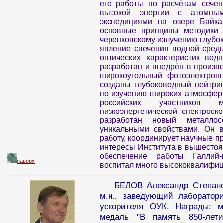
его работы по расчётам сече
высокой энергии с атомны
экспедициями на озере Байка
основные принципы методики 
черенковскому излучению глубок
явление свечения водной сред
оптических характеристик вод
разработан и внедрён в произв
широкоугольный фотоэлектронн
созданы глубоководный нейтрин
по изучению широких атмосфер
российских участников м
низкоэнергетической спектроск
разработан новый металло
уникальными свойствами. Он в
работу, координирует научные пр
интересы Института в вышестоя
обеспечение работы Галлий-г
наверх
воспитал много высококвалифи
БЕЛОВ Александр Степано
м.н., заведующий лаборатор
ускорителя ОУК. Награды: м
медаль "В память 850-лети