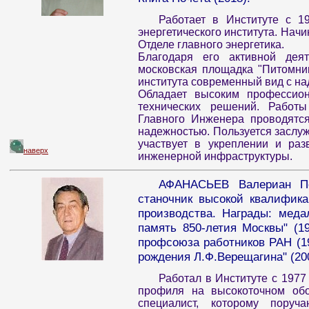
Работает в Институте с 1
энергетического института. Нач
Отделе главного энергетика.
Благодаря его активной деят
московская площадка "Питомни
института современный вид с 
Обладает высоким профессион
технических решений. Работ
Главного Инженера проводятс
надежностью. Пользуется заслу
участвует в укреплении и раз
наверх
инженерной инфраструктуры.
АФАНАСЬЕВ Валериан Пе
станочник высокой квалифика
производства. Награды: медал
память 850-летия Москвы" (1
профсоюза работников РАН (19
рождения Л.Ф.Верещагина" (200
Работал в Институте с 1977
профиля на высокоточном обо
специалист, которому пору