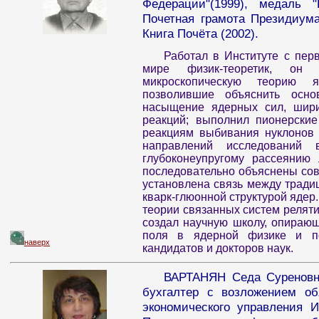
Федерации"(1999), медаль "
Почетная грамота Президиума
Книга Почёта (2002).
Работал в Институте с пер
мире физик-теоретик, он
микроскопическую теорию 
позволившие объяснить осно
насыщение ядерных сил, шири
реакций; выполнил пионерски
реакциям выбивания нуклонов 
направлений исследований
глубоконеупругому рассеянию
последовательно объяснены со
установлена связь между трад
кварк-глюонной структурой ядер
теории связанных систем релятив
создал научную школу, опираю
поля в ядерной физике и по
наверх
кандидатов и докторов наук.
ВАРТАНЯН Седа Суреновна
бухгалтер с возложением об
экономического управления 