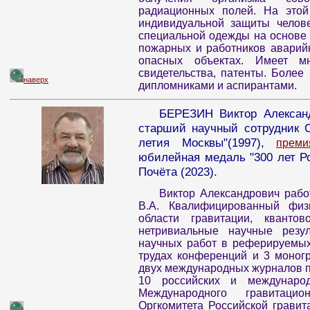
радиационных полей. На этой
индивидуальной защиты челове
специальной одежды на основе
пожарных и работников аварий
опасных объектах. Имеет мн
свидетельства, патенты. Более 
наверх
дипломниками и аспирантами.
БЕРЕЗИН Виктор Александр
старший научный сотрудник О
летия Москвы"(1997),
преми
юбилейная медаль "300 лет Ро
Почёта (2023).
Виктор Александрович рабо
В.А. Квалифицированный физи
области гравитации, кванто
нетривиальные научные резу
научных работ в реферируемых
трудах конференций и 3 моногр
двух международных журналов по
10 российских и междунаро
Международного гравитаци
Оргкомитета Российской грави