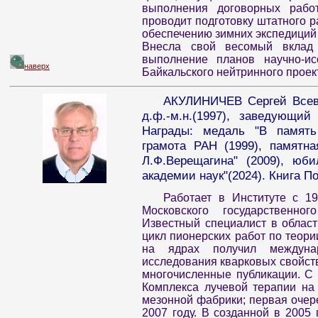
выполнения договорных работ
проводит подготовку штатного 
обеспечению зимних экспедиций 
Внесла свой весомый вклад 
выполнение планов научно-ис
наверх
Байкальского нейтринного проек
АКУЛИНИЧЕВ Сергей Всево
д.ф.-м.н.(1997), заведующи
Награды: медаль "В память 
грамота РАН (1999), памятн
Л.Ф.Верещагина" (2009), юб
академии наук"(2024). Книга По
Работает в Институте с 1
Московского государственног
Известный специалист в област
цикл пионерских работ по теори
на ядрах получил междуна
исследования кварковых свойств
многочисленные публикации. С 
Комплекса лучевой терапии на
мезонной фабрики; первая очер
2007 году. В созданной в 2005