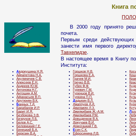
Книга п
ПОЛО
В 2000 году принято реш
почета.
Первым среди действующих 
занести имя первого директ
.
Тавхелидзе
В настоящее время в Книгу п
Института:
А
вдокушина Н.Я.
Горшков Н.В.
Кос
Айрапетова Н.А.
Горшкова Е.А.
Кош
Акулиничев С.В.
Грачев М.И.
Крав
Алексеев Е.Н.
Гречко В.В.
Краc
Андреев Ю.М.
Губер Ф.Ф.
Куде
Антонова Н.Г.
Гуревич Г.М.
Куде
Антошин А.М.
Гуренцов В.И.
Кузн
Афанасьев В.П.
Гуркина П.П.
Кузь
Арутюнян В.К.
Д
адыкин В.Л.
Куз
Б
анных Т.Д.
Джаппуев Д.Д.
Куре
Барабанов И.Р.
Джилавян Л.З.
Куту
Барит И.Я.
Джилкибаев Ж.-А.М.
Л
аз
Безбокова З.В.
Джилкибаев Р.М.
Лебе
Безруков Л.Б.
Довыденков В.А.
Леон
Белов А.С.
Докучаев В.И.
Лео
Беловицкий Г.Е.
Домогацкий Г.В.
Либ
Бенецкий Б.А.
Е
син С.К.
Лид
Березин В.А.
Ефросинина Л.В.
Лоб