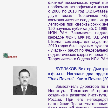
физикой космических лучей вы
проблемам астрофизики и космо
с 2008 по 2013 год Э.В.Бугаев
двум темам: Первичные чё
космологические следствия их 
лептонов при сверхвысоких эне
150 научных публикаций. С 1999
ИЯИ РАН. Занимается педагог
кафедре ФВиК МФТИ). Э.В.Буга
Школы - семинара для студент
2010 годах был научным руково
- участник работ по Федеральн
педагогические кадры инновацио
наверх
Теоретического Отдела ИЯИ РАН
БУРЛАКОВ Виктор Дмитриев
к.ф.-м.н. Награды: два орден
"Знак Почета". Книга Почета (20
Заместитель директора по 
Института. Талантливый орга
создание и развитие Института,
России. При его непосредс
важнейшие Правительственные 