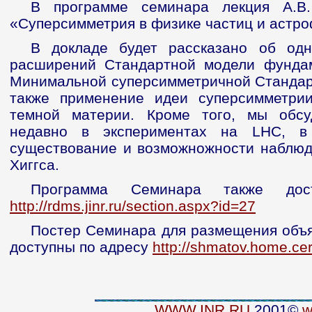
В программе семинара лекция А.В
«Суперсимметрия в физике частиц и астро
В докладе будет рассказано об од
расширений Стандартной модели фундам
Минимальной суперсимметричной Стандар
также применение идеи суперсимметри
темной материи. Кроме того, мы обсу
недавно в экспериментах на LHC, в 
существование и возможножности наблюд
Хиггса.
Программа Семинара также дост
http://rdms.jinr.ru/section.aspx?id=27
Постер Cеминара для размещения объя
доступны по адресу
http://shmatov.home.ce
WWW.INR.RU
2001©
w