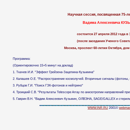
Научная сессия, посвященная 75-
Вадима Алексеевича КУЗ
состоится 27 апреля 2012 года в 
(после заседания Ученого Совет
Москва, проспект 60-летия Октября, дом
Программа:
(Ориентировочно 15+5 минут на доклад)
1. Ткачев И.И. "Эффект Грейзена-Зацепина-Кузьмина"
2. Калашев О.Е. "Распространение космолучей. Вторичные сигналы (фотоны, 
3. Рубцов Г.И. "Поиск ГЗК-фотонов и нейтрино"
4. Троицкий С.В. "Результаты Telescope Array по анизотропии направлений п
5. Гаврин В.Н. "Вадим Алексеевич Кузьмин, ОЛВЭНА, SAGE/GALLEX и стерил
WWW.INR.RU
2001©
webmas