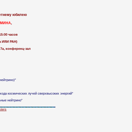
летнему юбилею
ЬМИНА
,
15:00 часов
а ИЯИ РАН)
 7а, конференц-зал
нейтрино)"
рихода космических лучей сверхвысоких энергий"
ьные нейтрино"
ters