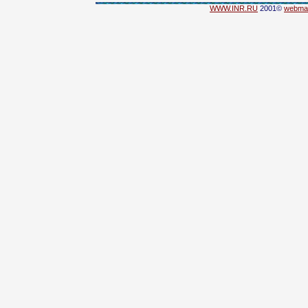
WWW.INR.RU
2001©
webma