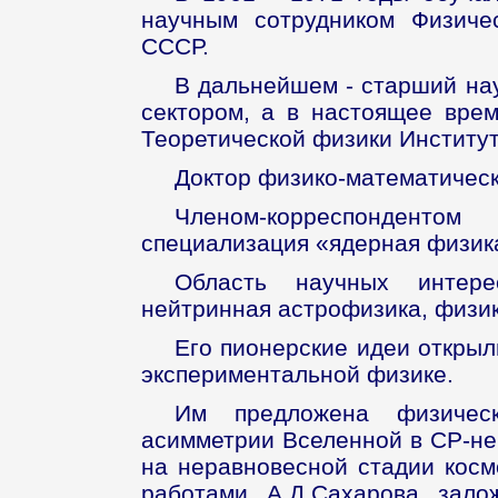
научным сотрудником Физиче
СССР.
В дальнейшем - старший нау
сектором, а в настоящее врем
Теоретической физики Институ
Доктор физико-математическ
Членом-корреспонденто
специализация «ядерная физика»
Область научных интере
нейтринная астрофизика, физик
Его пионерские идеи открыл
экспериментальной физике.
Им предложена физическ
асимметрии Вселенной в СР-не
на неравновесной стадии косм
работами А.Д.Сахарова зал