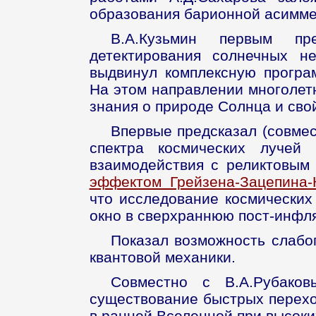
образования барионной асимме
В.А.Кузьмин первым пре
детектирования солнечных н
выдвинул комплексную програ
На этом направлении многоле
знания о природе Солнца и сво
Впервые предсказал (совмес
спектра космических лучей
взаимодействия с реликтовым
эффектом Грейзена-Зацепина-
что исследование космических
окно в сверхраннюю пост-инфл
Показал возможность слабо
квантовой механики.
Совместно с В.А.Рубако
существование быстрых перехо
в ранней Вселенной при высоки